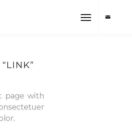
 “LINK”
nt page with
consectetuer
lor.