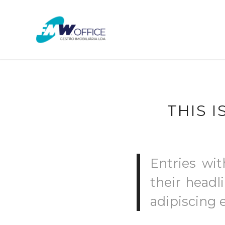
THIS I
Entries wit
their headl
adipiscing 